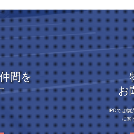
仲間を
す
お
IPDでは
に関